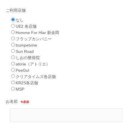
ご利用店舗
なし
UE2 各店舗
Homme For Hiar 新金岡
フラップカンパニー
trumpetvine
Sun Road
しおの整骨院
atorie（アトリエ）
PeeGul
クリアタイムズ各店舗
KR2S各店舗
MSP
お名前
※必須