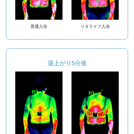
普通入浴
リタライフ入浴
湯上がり5分後