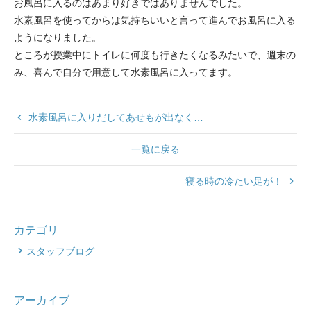
お風呂に入るのはあまり好きではありませんでした。
水素風呂を使ってからは気持ちいいと言って進んでお風呂に入る
よ
うになりました。
ところが授業中にトイレに何度も行きたくなるみたいで、
週末の
み、喜んで自分で用意して水素風呂に入ってます。
keyboard_arrow_left
水素風呂に入りだしてあせもが出なく…
一覧に戻る
寝る時の冷たい足が！
keyboard_arrow_right
カテゴリ
スタッフブログ
アーカイブ