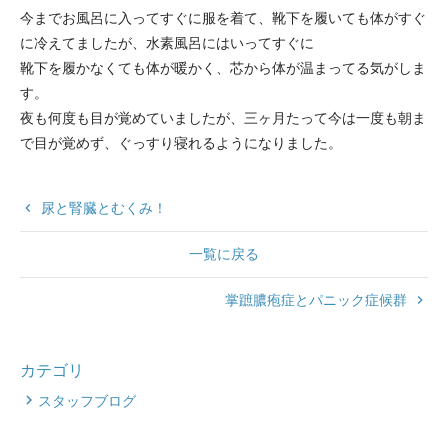
今までお風呂に入ってすぐに服を着て、靴下を履いても体がすぐ
に冷えてましたが、水素風呂にはいってすぐに
靴下を履かなくても体が暖かく、芯から体が温まってる気がしま
す。
夜も何度も目が覚めていましたが、三ヶ月たって今は一度も朝ま
で目が覚めず、ぐっすり寝れるようになりました。
keyboard_arrow_left
尿と腎臓とむくみ！
一覧に戻る
掌蹠膿疱症とパニック症候群
keyboard_arrow_right
カテゴリ
スタッフブログ