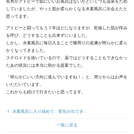
長男がアトピーで肌にいいお風呂はないかといくつも温泉をため
していましたが、やっと肌が柔らかくなる水素風呂に出会えたと
思ってます。
アトピーと闘ってもう７年ほどになりますが、乾燥した肌が痒み
を呼び、どうすることも出来ずにいました。
しかし、水素風呂に毎日入ることで膝周りの皮膚が明らかに柔ら
かくなってきました。
ステロイドを抜いているので、薬ではどうすることもできなかっ
たあの状況には本当に助かる提案でした。
「明らかにいい方向に進んでいますね！」と、周りからはお声を
いただいています。
これからも続けて行きたいと思ってます。
keyboard_arrow_left
水素風呂に入り始めて、変化が出てき…
一覧に戻る