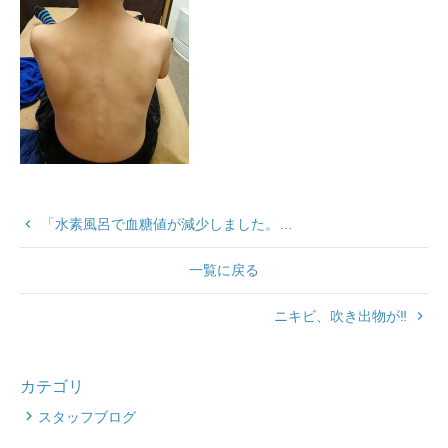
keyboard_arrow_left
「水素風呂で血糖値が減少しました。…
一覧に戻る
ニキビ、吹き出物が‼️
keyboard_arrow_right
カテゴリ
スタッフブログ