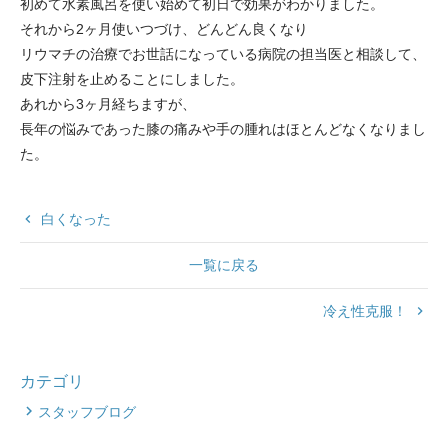
初めて水素風呂を使い始めて初日で効果がわかりました。
それから2ヶ月使いつづけ、どんどん良くなり
リウマチの治療でお世話になっている病院の担当医と相談して、
皮下注射を止めることにしました。
あれから3ヶ月経ちますが、
長年の悩みであった膝の痛みや手の腫れはほとんどなくなりまし
た
。
keyboard_arrow_left
白くなった
一覧に戻る
冷え性克服！
keyboard_arrow_right
カテゴリ
スタッフブログ