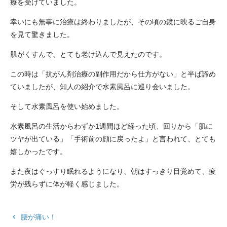
療を受けていました。
幸いにも無事に治療は終わりましたが、その頃の鏡に映るご自身
を見て驚きました。
肌がくすんで、とても老け込んで見えたのです。
この時は「抗がん剤治療の副作用だから仕方がない」と半ば諦め
ていましたが、知人の紹介で水素風呂に巡り会いました。
そして水素風呂を使い始めました。
水素風呂の生活からわずか1週間ほど経った頃、回りから「肌に
ツヤが出ている」「手術前の顔に戻ったよ」と言われて、とても
嬉しかったです。
また夜はぐっすり眠れるようになり、朝はすっきり目覚めて、疲
労が残らずに体が軽く感じました。
keyboard_arrow_left
腰が痛い！