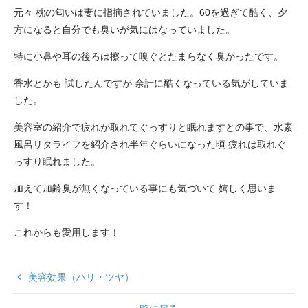
元々 枕の匂いは妻に指摘されていました。60を過ぎて酷く、夕
方になると自分でも臭いが気にはなっていました。
特に小鼻や耳の後ろは擦って嗅ぐとたまらなく臭かったです。
香水とかも 試したんですが 余計に酷くなっている気がしていま
した。
美容室の紹介で疲れが取れてぐっすりと眠れますとの事で、水素
風呂リタライフを紹介され半年ぐらいになった頃 疲れは取れぐ
っすり眠れました。
加えて加齢臭が無くなっている事にも気づいて 嬉しく思いま
す！
これからも愛用します！
keyboard_arrow_left
美容効果（ハリ・ツヤ）