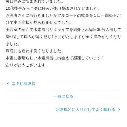
毎日痒みに悩まされていました。
10代後半から全身に痒みがあり悩まされていました。
お医者さんにも行きましたがフルコートの軟膏を１日一回ぬるだ
けで中々症状が見られませんでした。
美容室の紹介で水素風呂リタライフを紹介され毎日30分入浴して
3日程して痒みが薄く感じ1ヶ月がたちますが全く痒みがなくなり
ました。
病院にも通わず良くなりました。
本当に素晴らしい水素風呂に出会えて感謝しています！
ありがとうございます
keyboard_arrow_left
ニキビ肌改善
一覧に戻る
水素風呂に入りだしてよく眠れる
keyboard_arrow_right