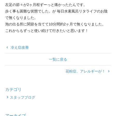
左足の節々が2ヶ月程ずーっと痛かったたんです。
歩く事も困難な状態でした。が 毎日水素風呂リタライフのお陰
で無くなりました。
泡の出る所に関節を当てて10分間約2ヶ月で無くなりました。
これからもずっと使い続けて行きたいと思います！
keyboard_arrow_left
冷え症改善
一覧に戻る
花粉症、アレルギーが！
keyboard_arrow_right
カテゴリ
スタッフブログ
アーカイブ