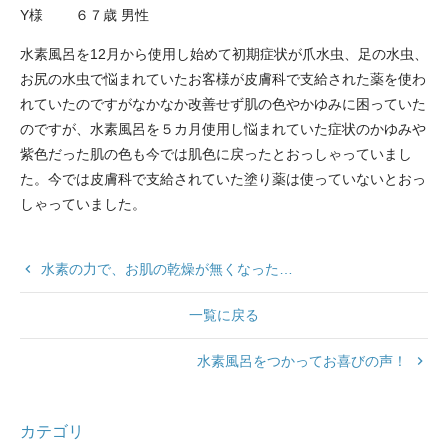
Y様 ６７歳 男性
水素風呂を12月から使用し始めて初期症状が爪水虫、足の水虫、
お尻の水虫で悩まれていたお客様が皮膚科で支給された薬を使わ
れていたのですがなかなか改善せず肌の色やかゆみに困っていた
のですが、水素風呂を５カ月使用し悩まれていた症状のかゆみや
紫色だった肌の色も今では肌色に戻ったとおっしゃっていまし
た。今では皮膚科で支給されていた塗り薬は使っていないとおっ
しゃっていました。
keyboard_arrow_left
水素の力で、お肌の乾燥が無くなった…
一覧に戻る
水素風呂をつかってお喜びの声！
keyboard_arrow_right
カテゴリ